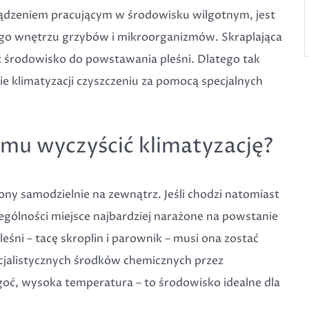
ządzeniem pracującym w środowisku wilgotnym, jest
go wnętrzu grzybów i mikroorganizmów. Skraplająca
z środowisko do powstawania pleśni. Dlatego tak
e klimatyzacji czyszczeniu za pomocą specjalnych
u wyczyścić klimatyzację?
ny samodzielnie na zewnątrz. Jeśli chodzi natomiast
ególności miejsce najbardziej narażone na powstanie
śni – tacę skroplin i parownik – musi ona zostać
jalistycznych środków chemicznych przez
lgoć, wysoka temperatura – to środowisko idealne dla