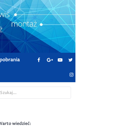
pobrania
zukaj...
Warto wiedzieć: