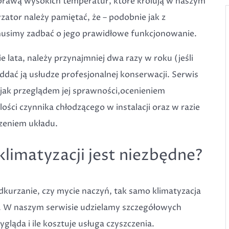
prawą wysokich temperatur, które królują w naszym
zator należy pamiętać, że – podobnie jak z
usimy zadbać o jego prawidłowe funkcjonowanie.
ie lata, należy przynajmniej dwa razy w roku (jeśli
oddać ją usłudze profesjonalnej konserwacji. Serwis
, jak przeglądem jej sprawności,ocenieniem
ości czynnika chłodzącego w instalacji oraz w razie
czeniem układu.
klimatyzacji jest niezbędne?
odkurzanie, czy mycie naczyń, tak samo klimatyzacja
 W naszym serwisie udzielamy szczegółowych
ygląda i ile kosztuje usługa czyszczenia.