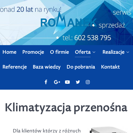
Home
Promocje
O firmie
Oferta
Realizacje
Referencje
Baza wiedzy
Do pobrania
Kontakt
Klimatyzacja przenośna
Dla klientów którzy z różnych