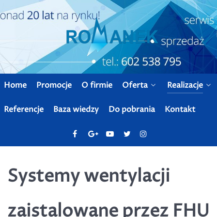
Home
Promocje
O firmie
Oferta
Realizacje
Referencje
Baza wiedzy
Do pobrania
Kontakt
Systemy wentylacji
zaistalowane przez FHU